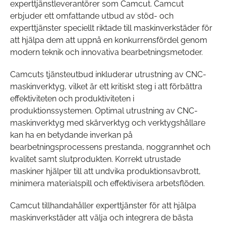
experttjänstleverantörer som Camcut. Camcut
Vad är nytt?
Vad är nytt med Walter Tools 2026-1
LÄS MER
erbjuder ett omfattande utbud av stöd- och
produktinnovationer inom bearbetning?
LÄS MER
experttjänster speciellt riktade till maskinverkstäder för
att hjälpa dem att uppnå en konkurrensfördel genom
modern teknik och innovativa bearbetningsmetoder.
Camcuts tjänsteutbud inkluderar utrustning av CNC-
maskinverktyg, vilket är ett kritiskt steg i att förbättra
effektiviteten och produktiviteten i
produktionssystemen. Optimal utrustning av CNC-
maskinverktyg med skärverktyg och verktygshållare
kan ha en betydande inverkan på
bearbetningsprocessens prestanda, noggrannhet och
kvalitet samt slutprodukten. Korrekt utrustade
maskiner hjälper till att undvika produktionsavbrott,
minimera materialspill och effektivisera arbetsflöden.
Camcut tillhandahåller experttjänster för att hjälpa
maskinverkstäder att välja och integrera de bästa