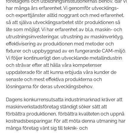
företagens och utbildningsinstitutionernas behov, där vi
har många års erfarenhet. Vi genomför utvecklings-
och experttjänster alltid noggrant och med erfarenhet,
så att själva utvecklingsarbetet stör produktionen så
lite som möjligt. Vi har erfarenhet av bl.a. maskin- och
utrustningsinvesteringar, utrustning av maskinverktyg,
effektivisering av produktionen med metoder och
fixturer och uppbyggnad av en fungerande CAM-miljö.
Vi följer kontinuerligt den utvecklande metallindustrin
och strävar efter att hålla våra kompetenser
uppdaterade för att kunna erbjuda våra kunder de
senaste och mest effektiva produkterna och
lösningarna för deras utvecklingsbehov.
Dagens konkurrensutsatta industrimarknad kräver att
maskinverkstadsföretag ständigt söker sätt att
förbättra produktionen, förbättra kvaliteten och uppnå
kostnadsbesparingar. För att möta denna utmaning har
Camcut-mobilappen uppdaterad
Walter Tools Innovations 2026-1
många företag vänt sig till teknik- och