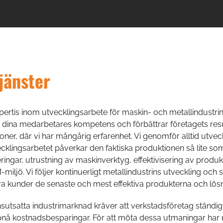
jänster
xpertis inom utvecklingsarbete för maskin- och metallindustr
ker dina medarbetares kompetens och förbättrar företagets result
tioner, där vi har mångårig erfarenhet. Vi genomför alltid ut
tvecklingsarbetet påverkar den faktiska produktionen så lite 
eringar, utrustning av maskinverktyg, effektivisering av pro
-miljö. Vi följer kontinuerligt metallindustrins utveckling och 
a kunder de senaste och mest effektiva produkterna och lösn
tsatta industrimarknad kräver att verkstadsföretag ständigt s
nå kostnadsbesparingar. För att möta dessa utmaningar har må