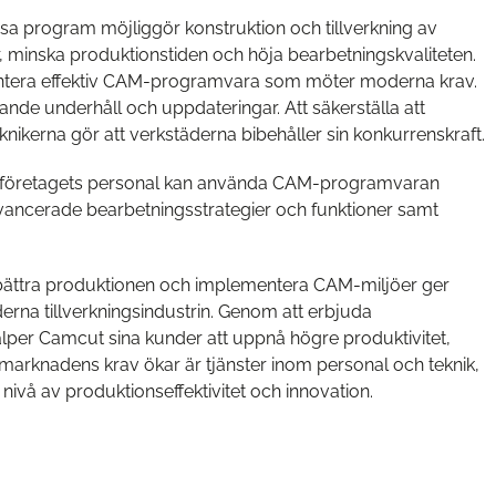
a program möjliggör konstruktion och tillverkning av
inska produktionstiden och höja bearbetningskvaliteten.
ementera effektiv CAM-programvara som möter moderna krav.
nde underhåll och uppdateringar. Att säkerställa att
kerna gör att verkstäderna bibehåller sin konkurrenskraft.
att företagets personal kan använda CAM-programvaran
 avancerade bearbetningsstrategier och funktioner samt
rbättra produktionen och implementera CAM-miljöer ger
rna tillverkningsindustrin. Genom att erbjuda
lper Camcut sina kunder att uppnå högre produktivitet,
h marknadens krav ökar är tjänster inom personal och teknik,
ivå av produktions­effektivitet och innovation.