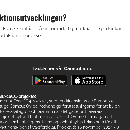
uktionsutvecklingen?
onkurrenskraftiga på en föränderlig marknad. Experter kan
roduktionsprocesser.
Ladda ner vår Camcut app:
iExceCC-projektet
med AiExceCC-projektet, som medfinansieras av Europeiska
att ge Camcut Oy de nödvändiga förutsättningarna för att bli en
 storlekskategori och bransch när det gäller att leverera
rojektet syftar till att utrusta Camcut Oy med förmågan att
artificiell intelligens-teknologi och utnyttja teknologin för att
nkurrens- och tillväxtfördelar. Projekttid: 15 november 2024 - 31