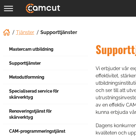
Tjänster
Supporttjänster
Supportt
Mastercam utbildning
Supporttjänster
Vi erbjuder vår e
effektivitet, stär
Metodutformning
utbildningsinstitu
och ser till att u
Specialiserad service för
skärverktyg
utrustningsinvest
av en effektiv CAM
Renoveringstjänst för
kunna erbjuda vår
skärverktyg
Dagens konkurrensu
CAM-programmeringstjänst
kvaliteten och upp