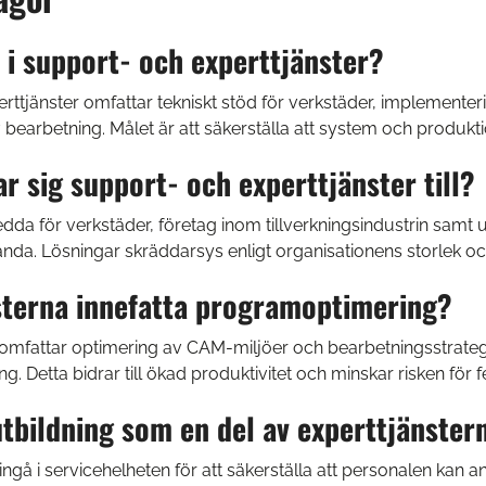
r i support- och experttjänster?
rttjänster omfattar tekniskt stöd för verkstäder, implement
earbetning. Målet är att säkerställa att system och produktion f
ar sig support- och experttjänster till?
dda för verkstäder, företag inom tillverkningsindustrin samt u
nda. Lösningar skräddarsys enligt organisationens storlek o
sterna innefatta programoptimering?
 omfattar optimering av CAM-miljöer och bearbetningsstrategi
. Detta bidrar till ökad produktivitet och minskar risken för fe
utbildning som en del av experttjänster
 ingå i servicehelheten för att säkerställa att personalen kan