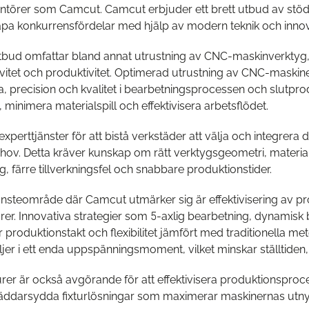
ntörer som Camcut. Camcut erbjuder ett brett utbud av stöd- 
apa konkurrensfördelar med hjälp av modern teknik och inno
bud omfattar bland annat utrustning av CNC-maskinverktyg, vi
ivitet och produktivitet. Optimerad utrustning av CNC-maski
 precision och kvalitet i bearbetningsprocessen och slutprodu
minimera materialspill och effektivisera arbetsflödet.
perttjänster för att bistå verkstäder att välja och integrera
hov. Detta kräver kunskap om rätt verktygsgeometri, material 
g, färre tillverkningsfel och snabbare produktionstider.
 tjänsteområde där Camcut utmärker sig är effektivisering 
urer. Innovativa strategier som 5-axlig bearbetning, dynamis
r produktionstakt och flexibilitet jämfört med traditionella me
jer i ett enda uppspänningsmoment, vilket minskar ställtiden,
urer är också avgörande för att effektivisera produktionspro
ddarsydda fixturlösningar som maximerar maskinernas utnyttj