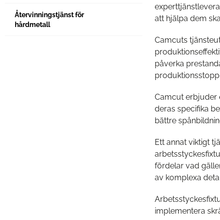
experttjänstlevera
Återvinningstjänst för
att hjälpa dem sk
hårdmetall
Camcuts tjänsteut
produktionseffekt
påverka prestanda,
produktionsstopp, 
Camcut erbjuder ex
deras specifika be
bättre spånbildnin
Ett annat viktigt
arbetsstyckesfixt
fördelar vad gälle
av komplexa detal
Arbetsstyckesfixt
implementera skrä