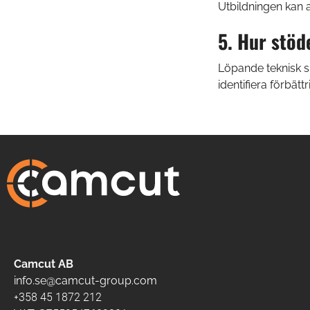
Utbildningen kan 
5. Hur stöd
Löpande teknisk s
identifiera förbä
Camcut AB
info.se@camcut-group.com
+358 45 1872 212