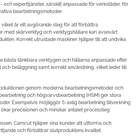
och experttjänster, särskilt anpassade för verkstäder, för
vativa bearbetningsmetoder.
lket är ett avgörande steg för att förbättra
ner med skärverktyg och verktygshållare kan avsevärt
kten. Korrekt utrustade maskiner hjälper till att undvika
 de bästa tänkbara verktygen och hållarna anpassade efter
och beläggning samt korrekt användning, vilket leder till
av produktionen genom moderna bearbetningsmetoder och
k bearbetning och högvarvsbearbetning (HSM) ger stora
toder. Exempelvis möjliggör 5-axlig bearbetning tillverkning
 ökar precisionen och minskar antalet processteg.
cessen. Camcut hjälper sina kunder att utforma och
ande och förbättrar slutproduktens kvalitet.