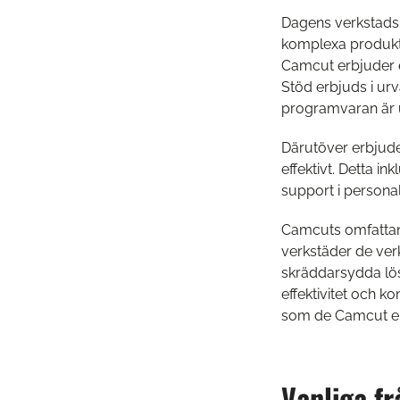
Dagens verkstadsi
komplexa produkte
Camcut erbjuder e
Stöd erbjuds i ur
programvaran är u
Därutöver erbjude
effektivt. Detta i
support i persona
Camcuts omfattand
verkstäder de ver
skräddarsydda lös
effektivitet och k
som de Camcut erbj
Vanliga fr