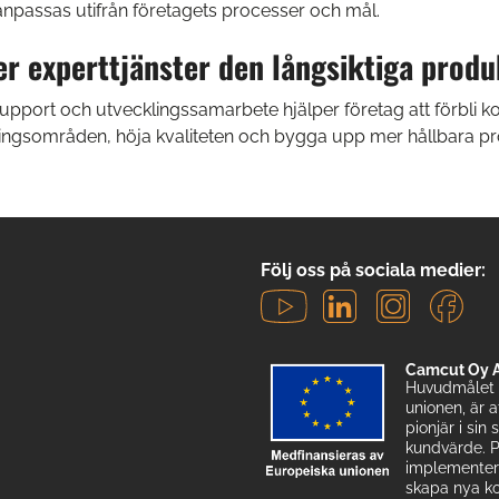
anpassas utifrån företagets processer och mål.
er experttjänster den långsiktiga prod
upport och utvecklingssamarbete hjälper företag att förbli k
ttringsområden, höja kvaliteten och bygga upp mer hållbara p
Följ oss på sociala medier:
Camcut Oy A
Huvudmålet 
unionen, är 
pionjär i sin
kundvärde. P
implementera 
skapa nya ko