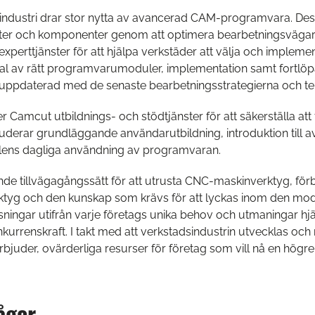
ndustri drar stor nytta av avancerad CAM-programvara. Dess
r och komponenter genom att optimera bearbetningsvägar, m
xperttjänster för att hjälpa verkstäder att välja och impl
val av rätt programvarumoduler, implementation samt fortlöpa
ppdaterad med de senaste bearbetningsstrategierna och tekni
r Camcut utbildnings- och stödtjänster för att säkerställa 
nkluderar grundläggande användarutbildning, introduktion till
lens dagliga användning av programvaran.
e tillvägagångssätt för att utrusta CNC-maskinverktyg, fö
ktyg och den kunskap som krävs för att lyckas inom den mode
ningar utifrån varje företags unika behov och utmaningar hjä
onkurrenskraft. I takt med att verkstadsindustrin utvecklas oc
uder, ovärderliga resurser för företag som vill nå en högre n
ågor