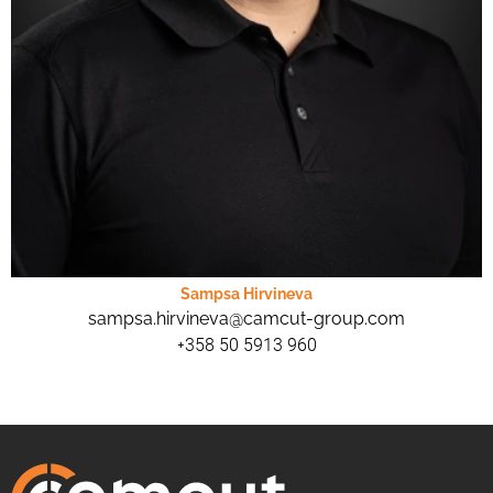
Sampsa Hirvineva
sampsa.hirvineva@camcut-group.com
+358 50 5913 960