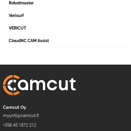
Robotmaster
Verisurf
VERICUT
CloudNC CAM Assist
Camcut Oy
myynti@camcut.fi
+358 45 1872 212