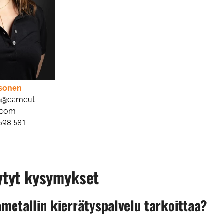
esonen
en@camcut-
.com
598 581
ytyt kysymykset
ametallin kierrätyspalvelu tarkoittaa?