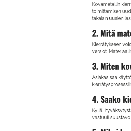
Kovametallin kierr
toimittamisen uude
takaisin uusien la
2. Mitä mat
Kierrätykseen void
versiot. Materiaal
3. Miten ko
Asiakas saa käyttö
kierrätysprosessii
4. Saako ki
Kyllä, hyväksytyst
vastuullisuustavoit