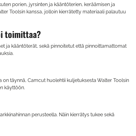
uten porien, jyrsinten ja kääntöterien, keräämisen ja
er Toolsin kanssa, jolloin kierrätetty materiaali palautuu
i toimittaa?
et ja kääntöterät, sekä pinnoitetut että pinnoittamattomat
auksia.
a on täynnä, Camcut huolehtii kuljetuksesta Walter Toolsin
en käyttöön.
arkkinahinnan perusteella. Näin kierrätys tukee sekä