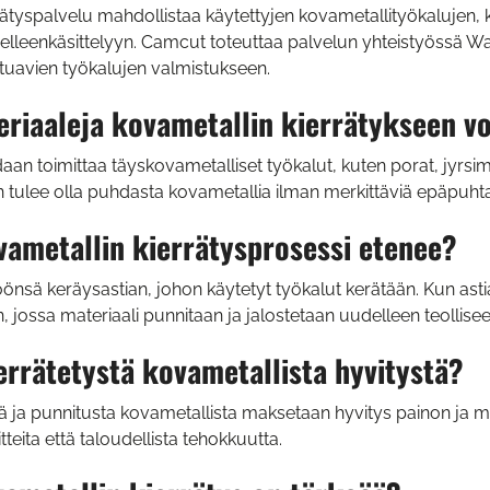
ätyspalvelu mahdollistaa käytettyjen kovametallityökalujen, k
lleenkäsittelyyn. Camcut toteuttaa palvelun yhteistyössä Walt
stuavien työkalujen valmistukseen.
eriaaleja kovametallin kierrätykseen vo
aan toimittaa täyskovametalliset työkalut, kuten porat, jyrsim
in tulee olla puhdasta kovametallia ilman merkittäviä epäpuht
vametallin kierrätysprosessi etenee?
önsä keräysastian, johon käytetyt työkalut kerätään. Kun asti
n, jossa materiaali punnitaan ja jalostetaan uudelleen teollise
errätetystä kovametallista hyvitystä?
ä ja punnitusta kovametallista maksetaan hyvitys painon ja m
teita että taloudellista tehokkuutta.