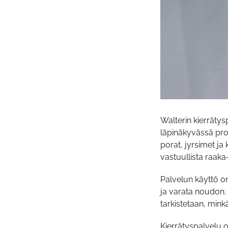
Walterin kierrätys
läpinäkyvässä pros
porat, jyrsimet ja
vastuullista raaka
Palvelun käyttö on
ja varata noudon. 
tarkistetaan, minkä
Kierrätyspalvelu on