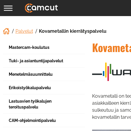
Palvelut
Kovametallin kierrätyspalvelu
Kovameta
Mastercam-koulutus
Tuki- ja asiantuntijapalvelut
Menetelmäsuunnittelu
Erikoistyökalupalvelu
Kovametalli on te
Lastuavien työkalujen
asiakkailleen kier
teroituspalvelu
sulkeutuu ja samoi
kovametallin tarve
CAM-ohjelmointipalvelu