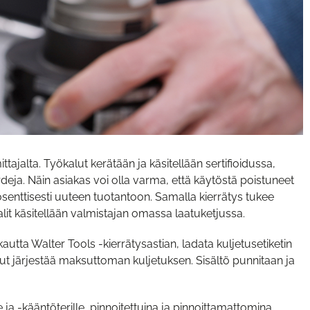
tajalta. Työkalut kerätään ja käsitellään sertifioidussa,
deja. Näin asiakas voi olla varma, että käytöstä poistuneet
senttisesti uuteen tuotantoon. Samalla kierrätys tukee
alit käsitellään valmistajan omassa laatuketjussa.
utta Walter Tools -kierrätysastian, ladata kuljetusetiketin
cut järjestää maksuttoman kuljetuksen. Sisältö punnitaan ja
e ja -kääntöterille, pinnoitettuina ja pinnoittamattomina.