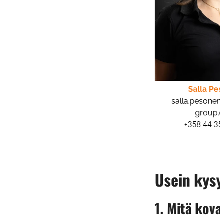
Salla P
salla.peson
group
+358 44 3
Usein kys
1. Mitä kov