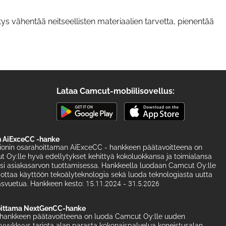
ätys vähentää neitseellisten materiaalien tarvetta, pienentää
Lataa Camcut-mobiilisovellus:
 AiExceCC -hanke
ionin osarahoittaman AiExceCC - hankkeen päätavoitteena on
 Oy:lle hyvä edellytykset kehittyä kokoluokkansa ja toimialansa
ksi asiakasarvon tuottamisessa. Hankkeella luodaan Camcut Oy:lle
 ottaa käyttöön tekoälyteknologia sekä luoda teknologiasta uutta
kasvuetua. Hankkeen kesto: 15.11.2024 - 31.5.2026
oittama NextGenCC-hanke
ankkeen päätavoitteena on luoda Camcut Oy:lle uuden
yvykkyys tarjota alan parasta kokonaispalvelua koneistusalan