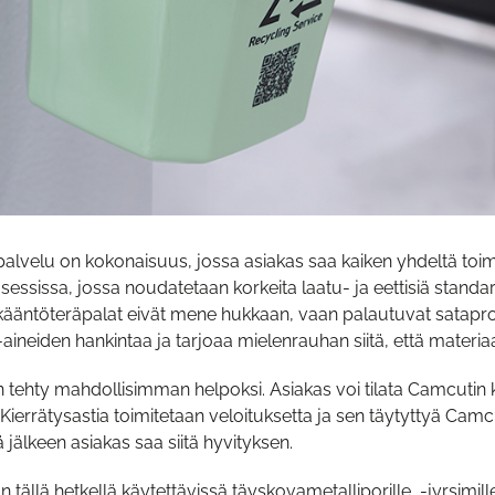
palvelu on kokonaisuus, jossa asiakas saa kaiken yhdeltä toimit
essissa, jossa noudatetaan korkeita laatu- ja eettisiä standar
 kääntöteräpalat eivät mene hukkaan, vaan palautuvat satapro
-aineiden hankintaa ja tarjoaa mielenrauhan siitä, että materia
 tehty mahdollisimman helpoksi. Asiakas voi tilata Camcutin ka
Kierrätysastia toimitetaan veloituksetta ja sen täytyttyä Cam
 jälkeen asiakas saa siitä hyvityksen.
 tällä hetkellä käytettävissä täyskovametalliporille, -jyrsimill