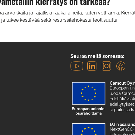
vametallin kierrätys on tärkeää?
ä arvokkaita ja rajallisia raaka-aineita, kuten volframia. Kierr
ja tukee kestävää sekä resurssitehokasta teollisuutta.
Seuraa meitä somessa:
Camcut Oy:n
Euroopan un
luoda Camcut
edelläkävijä
edellytykset
kilpailu- ja 
EU:n osarah
NextGenCC-h
sukupolven k