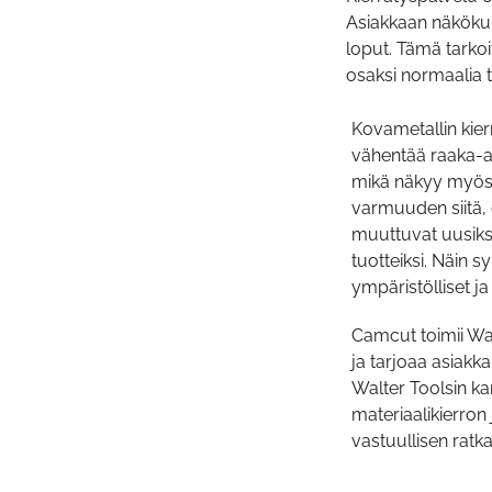
Asiakkaan näkökulm
loput. Tämä tarkoi
osaksi normaalia t
Kovametallin kier
vähentää raaka-ai
mikä näkyy myös 
varmuuden siitä, 
muuttuvat uusiksi
tuotteiksi. Näin sy
ympäristölliset j
Camcut toimii Wa
ja tarjoaa asiakk
Walter Toolsin k
materiaalikierron
vastuullisen ratka