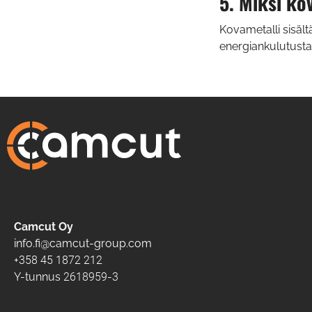
5. Miksi ko
Kovametalli sisältä
energiankulutusta 
Camcut Oy
info.fi@camcut-group.com
+358 45 1872 212
Y-tunnus 2618959-3