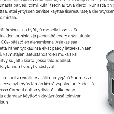
asta palvelu toimii kuin ”itseohjautuva kierto”: kun astia on 
ttaa, ettei yrityksen tarvitse käyttää lisäresursseja kierräty
oimintaa.
rättäminen tuo hyötyjä monella tasolla. Se
neiden louhintaa ja pienentää energiankulutusta,
CO₂-päästöjen alenemisena. Asiakas saa
että hänen työkalunsa eivät päädy jätteeksi, vaan
, valmistajan laatustandardien mukaisiksi
ntyy suljettu kierto, jossa taloudelliset,
a käytännön hyödyt yhdistyvät.
lter Toolsin virallisena jälleenmyyjänä Suomessa
aillensa nyt myös tämän kierrätyspalvelun. Yhdessä
anssa Camcut auttaa yrityksiä sulkemaan
 ja ottamaan käyttöön käytännössä toimivan,
isun.