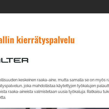
llin kierrätyspalvelu
ollisuuden keskeinen raaka-aine, mutta samalla se on myös ra
rätyspalvelun, joka mahdollistaa käytettyjen työkalujen palaut
sta raaka-aineista valmistetaan uusia työkaluja. Ratkaisu tu
tta.