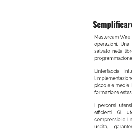
Semplificar
Mastercam Wire mi
operazioni. Una
salvato nella libr
programmazione e
L'interfaccia i
l'implementazion
piccole e medie 
formazione estes
I percorsi uten
efficienti. Gli
comprensibile il m
uscita, garant