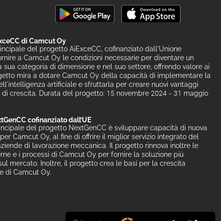
ExceCC di Camcut Oy
rincipale del progetto AiExceCC, cofinanziato dall'Unione
ornire a Camcut Oy le condizioni necessarie per diventare un
a sua categoria di dimensione e nel suo settore, offrendo valore ai
progetto mira a dotare Camcut Oy della capacità di implementare la
ll'intelligenza artificiale e sfruttarla per creare nuovi vantaggi
e di crescita. Durata del progetto: 15 novembre 2024 - 31 maggio
tGenCC cofinanziato dall’UE
principale del progetto NextGenCC è sviluppare capacità di nuova
er Camcut Oy, al fine di offrire il miglior servizio integrato del
aziende di lavorazione meccanica. Il progetto rinnova inoltre le
rne e i processi di Camcut Oy per fornire la soluzione più
ul mercato. Inoltre, il progetto crea le basi per la crescita
le di Camcut Oy.