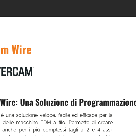
am Wire
ire: Una Soluzione di Programmazione
 una soluzione veloce, facile ed efficace per la
delle macchine EDM a filo. Permette di creare
e anche per i più complessi tagli a 2 e 4 assi,