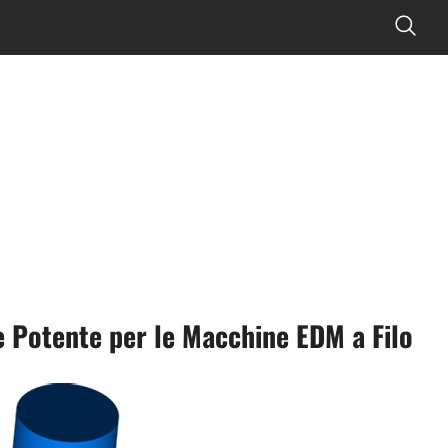
 Potente per le Macchine EDM a Filo