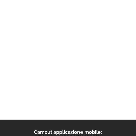
Camcut applicazione mobile: