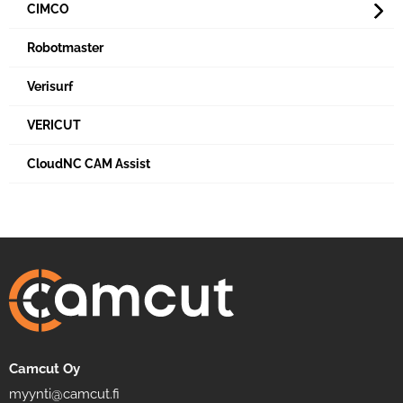
CIMCO
Robotmaster
Verisurf
VERICUT
CloudNC CAM Assist
Camcut Oy
myynti@camcut.fi