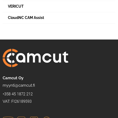
VERICUT
CloudNC CAM Assist
Camcut Oy
myynti@camcut.fi
+358 45 1872 212
VAT: FI26189593