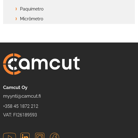
Paquímetro
Micrômetro
Camcut Oy
myynti@camcut.fi
+358 45 1872 212
VAT: FI26189593