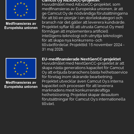
Camcut Oy AiExceCC-projektet
Huvudmålet med AiExceCC-projektet, som
medfinansieras av Europeiska unionen, är att
ge Camcut Oy de nödvändiga förutsättningarna
för att bli en pionjär i sin storlekskategori och
bransch när det gäller att leverera kundvärde.
Projektet syftar till att utrusta Camcut Oy med
förmågan att implementera artificiell
intelligens-teknologi och utnyttja teknologin
för att skapa nya konkurrens- och
tillväxtfördelar. Projekttid: 15 november 2024 -
31 maj 2026.
EU-medfinansierade NextGenCC-projektet
Huvudmålet med NextGenCC-projektet är att
skapa nästa generations kapacitet för Camcut
Oy att erbjuda branschens bästa helhetsservice
för företag inom skärande bearbetning.
Projektet utvecklar även Camcut Oy:s interna
kapacitet och processer för att leverera
marknadens mest konkurrenskraftiga
helhetslösning. Projektet skapar dessutom
förutsättningar för Camcut Oy:s internationella
tillväxt.