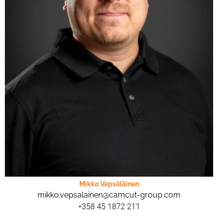
Mikko Vepsäläinen
mikko.vepsalainen@camcut-group.com
+358 45 1872 211