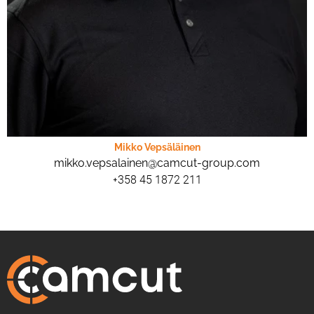
Mikko Vepsäläinen
mikko.vepsalainen@camcut-group.com
+358 45 1872 211