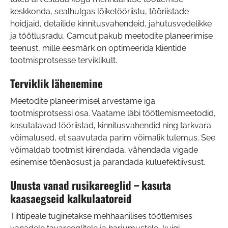
keskkonda, sealhulgas lõiketööriistu, tööriistade
hoidjaid, detailide kinnitusvahendeid, jahutusvedelikke
ja töötlusradu. Camcut pakub meetodite planeerimise
teenust, mille eesmärk on optimeerida klientide
tootmisprotsesse terviklikult.
Terviklik lähenemine
Meetodite planeerimisel arvestame iga
tootmisprotsessi osa. Vaatame läbi töötlemismeetodid,
kasutatavad tööriistad, kinnitusvahendid ning tarkvara
võimalused, et saavutada parim võimalik tulemus. See
võimaldab tootmist kiirendada, vähendada vigade
esinemise tõenäosust ja parandada kuluefektiivsust.
Unusta vanad rusikareeglid – kasuta
kaasaegseid kalkulaatoreid
Tihtipeale tuginetakse mehhaanilises töötlemises