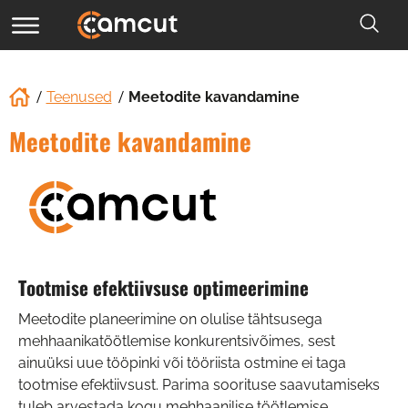
Teenused
Meetodite kavandamine
Meetodite kavandamine
Tootmise efektiivsuse optimeerimine
Meetodite planeerimine on olulise tähtsusega
mehhaanikatöötlemise konkurentsivõimes, sest
ainuüksi uue tööpinki või tööriista ostmine ei taga
tootmise efektiivsust. Parima soorituse saavutamiseks
tuleb arvestada kogu mehhaanilise töötlemise