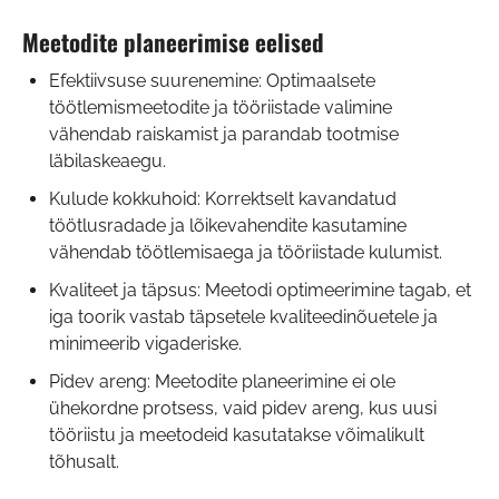
Meetodite planeerimise eelised
Efektiivsuse suurenemine: Optimaalsete
töötlemismeetodite ja tööriistade valimine
vähendab raiskamist ja parandab tootmise
läbilaskeaegu.
Kulude kokkuhoid: Korrektselt kavandatud
töötlusradade ja lõikevahendite kasutamine
vähendab töötlemisaega ja tööriistade kulumist.
Kvaliteet ja täpsus: Meetodi optimeerimine tagab, et
iga toorik vastab täpsetele kvaliteedinõuetele ja
minimeerib vigaderiske.
Pidev areng: Meetodite planeerimine ei ole
ühekordne protsess, vaid pidev areng, kus uusi
tööriistu ja meetodeid kasutatakse võimalikult
tõhusalt.