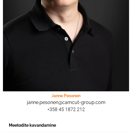
Janne Pesonen
janne.pesonen@camcut-group.com
+358 45 1872 212
Meetodite kavandamine