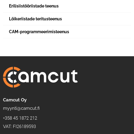
Erilisiistööriistade teenus
Lõikeriistade teritusteenus
CAM-programmeerimisteenus
Camcut Oy
myynti@camcut.fi
+358 45 1872 212
VAT: FI26189593