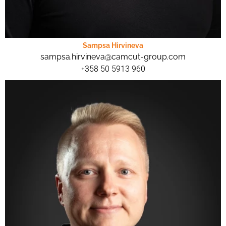
Sampsa Hirvineva
sampsa.hirvineva@camcut-group.com
+358 50 5913 960