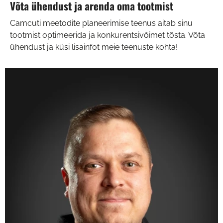
Võta ühendust ja arenda oma tootmist
Camcuti meetodite planeerimise teenus aitab sinu
tootmist optimeerida ja konkurentsivõimet tõsta. Võta
ühendust ja küsi lisainfot meie teenuste kohta!