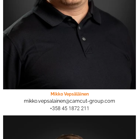
Mikko Vepsäläinen
mikko.vepsalainen@camcut-group.com
+358 45 1872 211