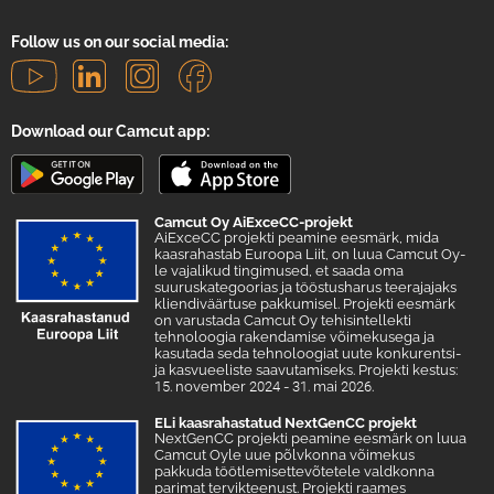
Follow us on our social media:
Download our Camcut app:
Camcut Oy AiExceCC-projekt
AiExceCC projekti peamine eesmärk, mida
kaasrahastab Euroopa Liit, on luua Camcut Oy-
le vajalikud tingimused, et saada oma
suuruskategoorias ja tööstusharus teerajajaks
kliendiväärtuse pakkumisel. Projekti eesmärk
on varustada Camcut Oy tehisintellekti
tehnoloogia rakendamise võimekusega ja
kasutada seda tehnoloogiat uute konkurentsi-
ja kasvueeliste saavutamiseks. Projekti kestus:
15. november 2024 - 31. mai 2026.
ELi kaasrahastatud NextGenCC projekt
NextGenCC projekti peamine eesmärk on luua
Camcut Oyle uue põlvkonna võimekus
pakkuda töötlemisettevõtetele valdkonna
parimat tervikteenust. Projekti raames