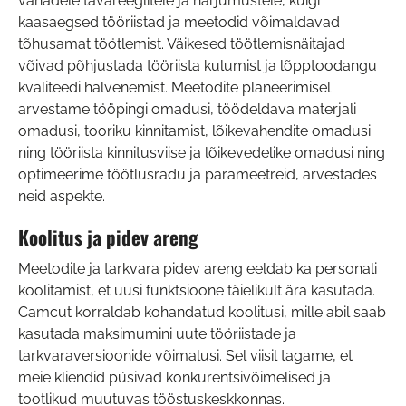
vanadele tavareeglitele ja harjumustele, kuigi
kaasaegsed tööriistad ja meetodid võimaldavad
tõhusamat töötlemist. Väikesed töötlemisnäitajad
võivad põhjustada tööriista kulumist ja lõpptoodangu
kvaliteedi halvenemist. Meetodite planeerimisel
arvestame tööpingi omadusi, töödeldava materjali
omadusi, tooriku kinnitamist, lõikevahendite omadusi
ning tööriista kinnitusviise ja lõikevedelike omadusi ning
optimeerime töötlusradu ja parameetreid, arvestades
neid aspekte.
Koolitus ja pidev areng
Meetodite ja tarkvara pidev areng eeldab ka personali
koolitamist, et uusi funktsioone täielikult ära kasutada.
Camcut korraldab kohandatud koolitusi, mille abil saab
kasutada maksimumini uute tööriistade ja
tarkvaraversioonide võimalusi. Sel viisil tagame, et
meie kliendid püsivad konkurentsivõimelised ja
tootlikud muutuvas tööstuskeskkonnas.