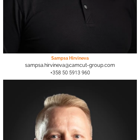
Sampsa Hirvineva
sampsa.hirvineva@camcut-group.com
+358 50 5913 960