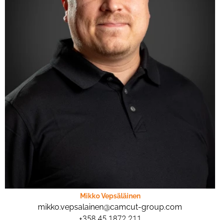
Mikko Vepsäläinen
mikko.vepsalainen@camcut-group.com
+358 45 1872 211