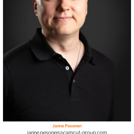
Janne Pesonen
janne.pesonen@camcut-group.com