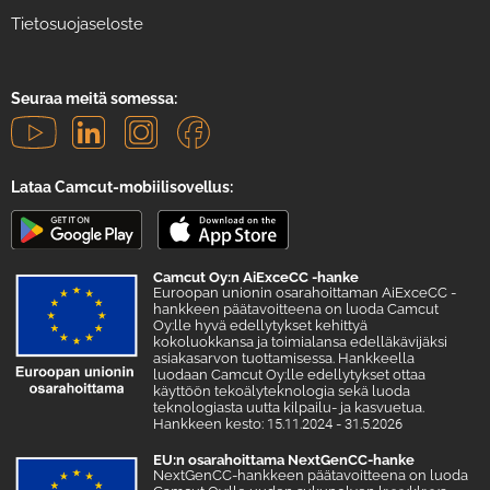
Tietosuojaseloste
Seuraa meitä somessa:
Lataa Camcut-mobiilisovellus:
Camcut Oy:n AiExceCC -hanke
Euroopan unionin osarahoittaman AiExceCC -
hankkeen päätavoitteena on luoda Camcut
Oy:lle hyvä edellytykset kehittyä
kokoluokkansa ja toimialansa edelläkävijäksi
asiakasarvon tuottamisessa. Hankkeella
luodaan Camcut Oy:lle edellytykset ottaa
käyttöön tekoälyteknologia sekä luoda
teknologiasta uutta kilpailu- ja kasvuetua.
Hankkeen kesto: 15.11.2024 - 31.5.2026
EU:n osarahoittama NextGenCC-hanke
NextGenCC-hankkeen päätavoitteena on luoda