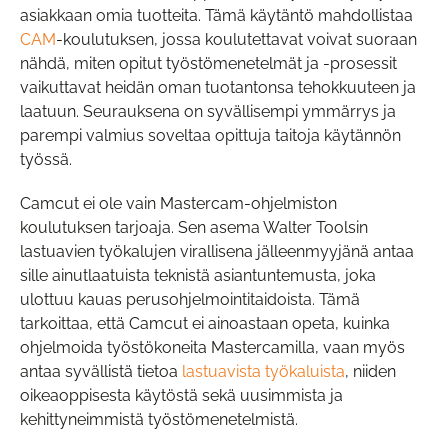
asiakkaan omia tuotteita. Tämä käytäntö mahdollistaa
CAM
-koulutuksen, jossa koulutettavat voivat suoraan
nähdä, miten opitut työstömenetelmät ja -prosessit
vaikuttavat heidän oman tuotantonsa tehokkuuteen ja
laatuun. Seurauksena on syvällisempi ymmärrys ja
parempi valmius soveltaa opittuja taitoja käytännön
työssä.
Camcut ei ole vain Mastercam-ohjelmiston
koulutuksen tarjoaja. Sen asema Walter Toolsin
lastuavien työkalujen virallisena jälleenmyyjänä antaa
sille ainutlaatuista teknistä asiantuntemusta, joka
ulottuu kauas perusohjelmointitaidoista. Tämä
tarkoittaa, että Camcut ei ainoastaan opeta, kuinka
ohjelmoida työstökoneita Mastercamilla, vaan myös
antaa syvällistä tietoa
lastuavista työkaluista
, niiden
oikeaoppisesta käytöstä sekä uusimmista ja
kehittyneimmistä työstömenetelmistä.