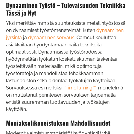
Dynaaminen Työstö – Tulevaisuuden Tekniikka
Tässä ja Nyt
Yksi merkittävimmistä suuntauksista metallintyöstössä
on dynaamiset työstömenetelmät, kuten
dynaaminen
jyrsintä
ja
dynaaminen sorvaus
. Camcut kouluttaa
asiakkaitaan hyödyntämään näitä tekniikoita
optimaalisesti. Dynaamisissa työstöradoissa
hyödynnetään työkalun kosketuskulman laskentaa
työstettävään materiaaliin, mikä optimoituja
työstöratoja ja mahdollistaa tehokkaamman
lastunpoiston sekä pidentää työkalujen käyttöikää.
Sorvauksessa esimerkiksi
PrimeTurning™
-menetelmä
on mullistanut perinteisen sorvauksen tarjoamalla
entistä suuremman tuottavuuden ja työkalujen
käyttöiän.
Moniakselikoneistuksen Mahdollisuudet
Modernit valmistusympäristöt hyödyntävät yhä