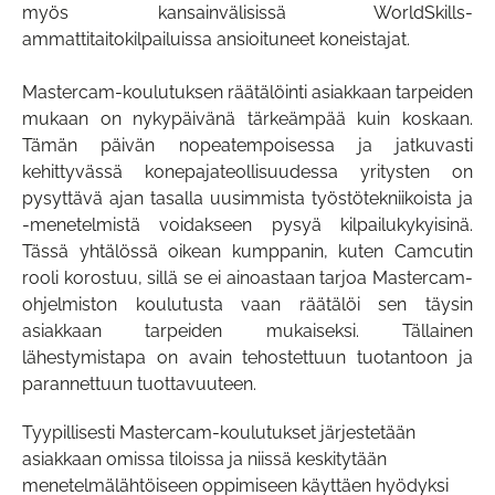
myös kansainvälisissä WorldSkills-
Mitä uutta mukana?
Mitä uutta Walter Toolsin 2026-1 -tuoteinnovaatiot
LUE LISÄÄ
ammattitaitokilpailuissa ansioituneet koneistajat.
tuovat koneistukseen?
LUE LISÄÄ
Mastercam-koulutuksen räätälöinti asiakkaan tarpeiden
mukaan on nykypäivänä tärkeämpää kuin koskaan.
Tämän päivän nopeatempoisessa ja jatkuvasti
kehittyvässä konepajateollisuudessa yritysten on
pysyttävä ajan tasalla uusimmista työstötekniikoista ja
-menetelmistä voidakseen pysyä kilpailukykyisinä.
Tässä yhtälössä oikean kumppanin, kuten Camcutin
rooli korostuu, sillä se ei ainoastaan tarjoa Mastercam-
ohjelmiston koulutusta vaan räätälöi sen täysin
asiakkaan tarpeiden mukaiseksi. Tällainen
lähestymistapa on avain tehostettuun tuotantoon ja
parannettuun tuottavuuteen.
Tyypillisesti Mastercam-koulutukset järjestetään
asiakkaan omissa tiloissa ja niissä keskitytään
menetelmälähtöiseen oppimiseen käyttäen hyödyksi