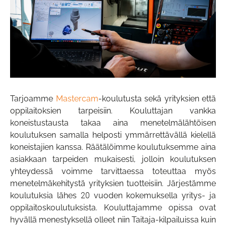
Tarjoamme
Mastercam
-koulutusta sekä yrityksien että
oppilaitoksien tarpeisiin. Kouluttajan vankka
koneistustausta takaa aina menetelmälähtöisen
koulutuksen samalla helposti ymmärrettävällä kielellä
koneistajien kanssa. Räätälöimme koulutuksemme aina
asiakkaan tarpeiden mukaisesti, jolloin koulutuksen
yhteydessä voimme tarvittaessa toteuttaa myös
menetelmäkehitystä yrityksien tuotteisiin. Järjestämme
koulutuksia lähes 20 vuoden kokemuksella yritys- ja
oppilaitoskoulutuksista. Kouluttajamme opissa ovat
Camcut-mobiilisovellus uudistui
Walter Tools Innovations 2026-1
hyvällä menestyksellä olleet niin Taitaja-kilpailuissa kuin