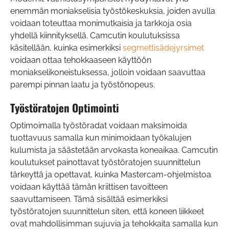
enemmän moniakselisia työstökeskuksia, joiden avulla
voidaan toteuttaa monimutkaisia ja tarkkoja osia
yhdellä kiinnityksellä. Camcutin koulutuksissa
käsitellään, kuinka esimerkiksi
segmettisädejyrsimet
voidaan ottaa tehokkaaseen käyttöön
moniakselikoneistuksessa, jolloin voidaan saavuttaa
parempi pinnan laatu ja työstönopeus.
Työstöratojen Optimointi
Optimoimalla työstöradat voidaan maksimoida
tuottavuus samalla kun minimoidaan työkalujen
kulumista ja säästetään arvokasta koneaikaa. Camcutin
koulutukset painottavat työstöratojen suunnittelun
tärkeyttä ja opettavat, kuinka Mastercam-ohjelmistoa
voidaan käyttää tämän kriittisen tavoitteen
saavuttamiseen. Tämä sisältää esimerkiksi
työstöratojen suunnittelun siten, että koneen liikkeet
ovat mahdollisimman sujuvia ja tehokkaita samalla kun