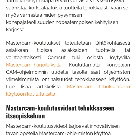
Tämä lähestymistapa ei vain vahvista yrityksen kykyä
valmistaa korkealaatuisia tuotteita tehokkaasti, vaan se
myös varmistaa niiden pysymisen
konepajateollisuuden nopeatempoisen kehityksen
kärjessä.
Mastercam-koulutukset toteutetaan lähtökohtaisesti
asiakkaan tiloissa asiakkaiden tuotteilla tai
vaihtoehtoisesti Camcut tuki osiosta löytyvillä
Mastercam-harjoituksilla
. Kouluttamalla konepajan
CAM-ohjelmoinnin uudelle tasolle saat ohjelmiston
viimeisimmistä ominaisuudet tehokkaaseen käyttöön.
Lue lisää artikkelista
Mastercam tehokkaaseen
käyttöön koulutuksilla
Mastercam-koulutusvideot tehokkaaseen
itseopiskeluun
Mastercam-koulutusvideot tarjoavat innovatiivisen
tavan opetella Mastercam-ohjelmiston käyttöä