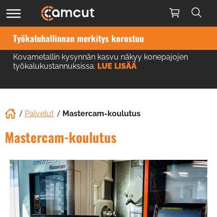
Työkaluhallinnan merkitys korostuu
Kovametallin kysynnän kasvu näkyy konepajojen
työkalukustannuksissa.
LUE LISÄÄ
Palvelut
Mastercam-koulutus
Mastercam-koulutus