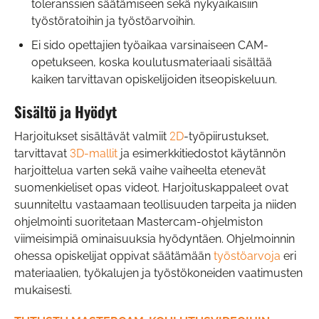
toleranssien säätämiseen sekä nykyaikaisiin
työstöratoihin ja työstöarvoihin.
Ei sido opettajien työaikaa varsinaiseen CAM-
opetukseen, koska koulutusmateriaali sisältää
kaiken tarvittavan opiskelijoiden itseopiskeluun.
Sisältö ja Hyödyt
Harjoitukset sisältävät valmiit
2D
-työpiirustukset,
tarvittavat
3D-mallit
ja esimerkkitiedostot käytännön
harjoittelua varten sekä vaihe vaiheelta etenevät
suomenkieliset opas videot. Harjoituskappaleet ovat
suunniteltu vastaamaan teollisuuden tarpeita ja niiden
ohjelmointi suoritetaan Mastercam-ohjelmiston
viimeisimpiä ominaisuuksia hyödyntäen. Ohjelmoinnin
ohessa opiskelijat oppivat säätämään
työstöarvoja
eri
materiaalien, työkalujen ja työstökoneiden vaatimusten
mukaisesti.