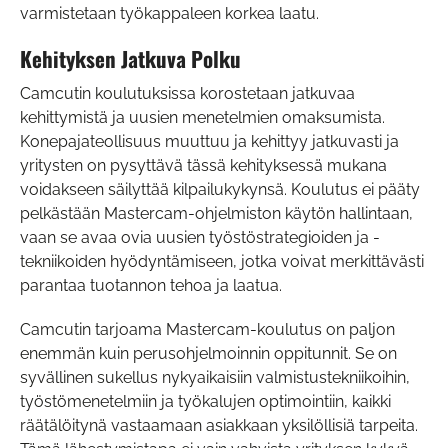
varmistetaan työkappaleen korkea laatu.
Kehityksen Jatkuva Polku
Camcutin koulutuksissa korostetaan jatkuvaa
kehittymistä ja uusien menetelmien omaksumista.
Konepajateollisuus muuttuu ja kehittyy jatkuvasti ja
yritysten on pysyttävä tässä kehityksessä mukana
voidakseen säilyttää kilpailukykynsä. Koulutus ei pääty
pelkästään Mastercam-ohjelmiston käytön hallintaan,
vaan se avaa ovia uusien työstöstrategioiden ja -
tekniikoiden hyödyntämiseen, jotka voivat merkittävästi
parantaa tuotannon tehoa ja laatua.
Camcutin tarjoama Mastercam-koulutus on paljon
enemmän kuin perusohjelmoinnin oppitunnit. Se on
syvällinen sukellus nykyaikaisiin valmistustekniikoihin,
työstömenetelmiin ja työkalujen optimointiin, kaikki
räätälöitynä vastaamaan asiakkaan yksilöllisiä tarpeita.