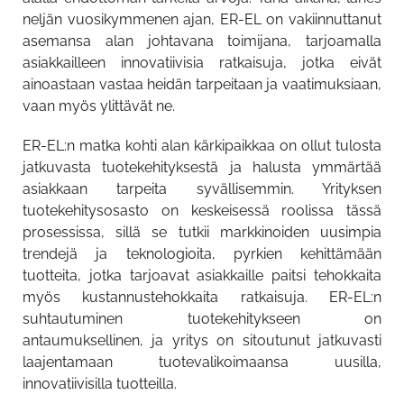
neljän vuosikymmenen ajan, ER-EL on vakiinnuttanut
asemansa alan johtavana toimijana, tarjoamalla
asiakkailleen innovatiivisia ratkaisuja, jotka eivät
ainoastaan vastaa heidän tarpeitaan ja vaatimuksiaan,
vaan myös ylittävät ne.
ER-EL:n matka kohti alan kärkipaikkaa on ollut tulosta
jatkuvasta tuotekehityksestä ja halusta ymmärtää
asiakkaan tarpeita syvällisemmin. Yrityksen
tuotekehitysosasto on keskeisessä roolissa tässä
prosessissa, sillä se tutkii markkinoiden uusimpia
trendejä ja teknologioita, pyrkien kehittämään
tuotteita, jotka tarjoavat asiakkaille paitsi tehokkaita
myös kustannustehokkaita ratkaisuja. ER-EL:n
suhtautuminen tuotekehitykseen on
antaumuksellinen, ja yritys on sitoutunut jatkuvasti
laajentamaan tuotevalikoimaansa uusilla,
innovatiivisilla tuotteilla.
Camcut-mobiilisovellus uudistui
Walter Tools Innovations 2026-1