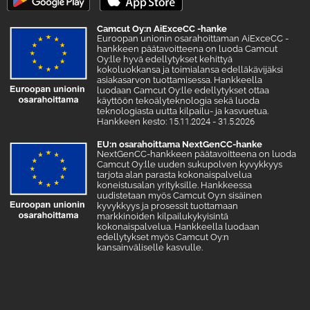
Camcut Oy:n AiExceCC -hanke
Euroopan unionin osarahoittaman AiExceCC -
hankkeen päätavoitteena on luoda Camcut
Oy:lle hyvä edellytykset kehittyä
kokoluokkansa ja toimialansa edelläkävijäksi
asiakasarvon tuottamisessa. Hankkeella
luodaan Camcut Oy:lle edellytykset ottaa
käyttöön tekoälyteknologia sekä luoda
teknologiasta uutta kilpailu- ja kasvuetua.
Hankkeen kesto: 15.11.2024 - 31.5.2026
EU:n osarahoittama NextGenCC-hanke
NextGenCC-hankkeen päätavoitteena on luoda
Camcut Oy:lle uuden sukupolven kyvykkyys
tarjota alan parasta kokonaispalvelua
koneistusalan yrityksille. Hankkeessa
uudistetaan myös Camcut Oy:n sisäinen
kyvykkyys ja prosessit tuottamaan
markkinoiden kilpailukykyisintä
kokonaispalvelua. Hankkeella luodaan
edellytykset myös Camcut Oy:n
kansainväliselle kasvulle.