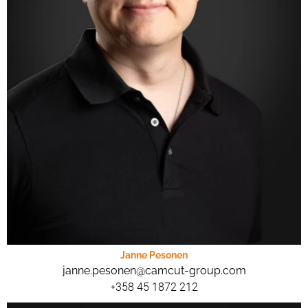
Janne Pesonen
janne.pesonen@camcut-group.com
+358 45 1872 212