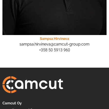
Sampsa Hirvineva
sampsa.hirvineva@camcut-group.com
+358 50 5913 960
Camcut Oy