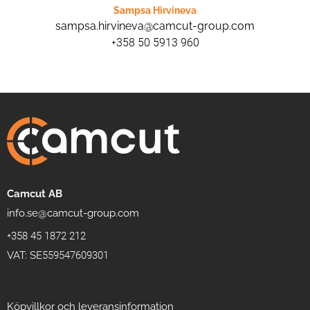
Sampsa Hirvineva
sampsa.hirvineva@camcut-group.com
+358 50 5913 960
Camcut AB
info.se@camcut-group.com
+358 45 1872 212
VAT: SE559547609301
Köpvillkor och leveransinformation