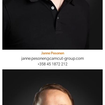
Janne Pesonen
janne.pesonen@camcut-group.com
+358 45 1872 212