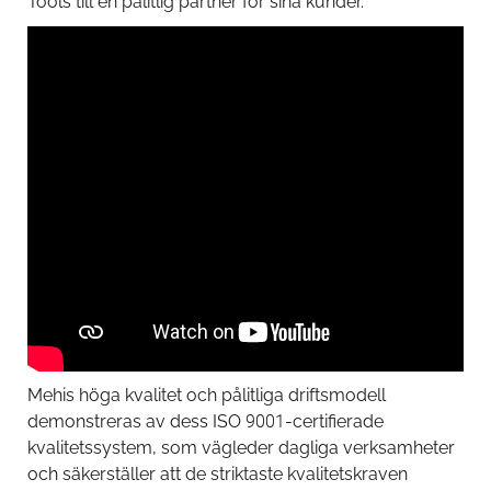
Tools till en pålitlig partner för sina kunder.
Mehis höga kvalitet och pålitliga driftsmodell
demonstreras av dess ISO 9001-certifierade
kvalitetssystem, som vägleder dagliga verksamheter
och säkerställer att de striktaste kvalitetskraven