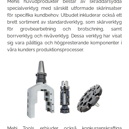
Mehis huvudprodukter består av skräddarsydda
specialverktyg med särskilt utformade skärinsatser
för specifika kundbehov. Utbudet inkluderar också ett
brett sortiment av standardverktyg, som skärverktyg
för grovbearbetning och brotschning, samt
borrverktyg och nivåverktyg. Dessa verktyg har visat
sig vara pålitliga och högpresterande komponenter i
våra kunders produktionsprocesser.
Mehi Tools erbjuder också konkurrenskraftiga