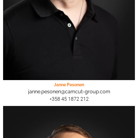
Janne Pesonen
janne.pesonen@camcut-group.com
+358 45 1872 212