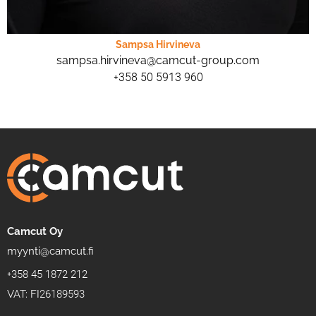
Sampsa Hirvineva
sampsa.hirvineva@camcut-group.com
+358 50 5913 960
Camcut Oy
myynti@camcut.fi
+358 45 1872 212
VAT: FI26189593