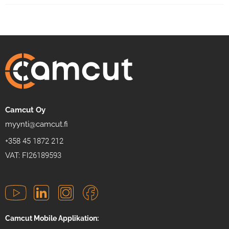
Camcut Oy
myynti@camcut.fi
+358 45 1872 212
VAT: FI26189593
Camcut Mobile Applikation: