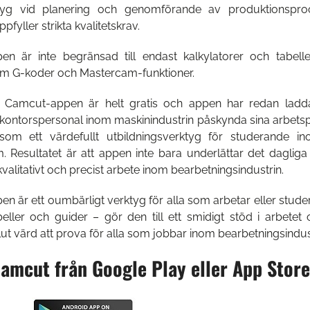
tyg vid planering och genomförande av produktionsproces
kstädernas verktygskostnader.
LÄS MER
yller strikta kvalitetskrav.
n är inte begränsad till endast kalkylatorer och tabel
om G-koder och Mastercam-funktioner.
 Camcut-appen är helt gratis och appen har redan lad
kontorspersonal inom maskinindustrin påskynda sina arbetsp
som ett värdefullt utbildningsverktyg för studerande i
 Resultatet är att appen inte bara underlättar det daglig
kvalitativt och precist arbete inom bearbetningsindustrin.
 är ett oumbärligt verktyg för alla som arbetar eller stude
abeller och guider – gör den till ett smidigt stöd i arbetet
t värd att prova för alla som jobbar inom bearbetningsindust
amcut från Google Play eller App Store