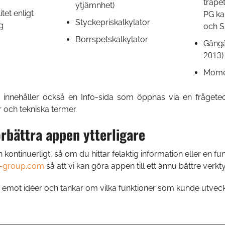
trape
ytjämnhet)
tet enligt
PG ka
Styckepriskalkylator
g
och S
Borrspetskalkylator
Gängä
2013)
Mome
n innehåller också en Info-sida som öppnas via en frågete
 och tekniska termer.
örbättra appen ytterligare
 kontinuerligt, så om du hittar felaktig information eller en 
t-group.com
så att vi kan göra appen till ett ännu bättre verkt
a emot idéer och tankar om vilka funktioner som kunde utveckl