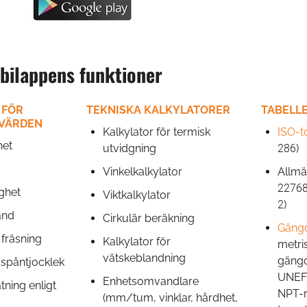
ilappens funktioner
 FÖR
TEKNISKA KALKYLATORER
TABELL
VÄRDEN
Kalkylator för termisk
ISO-t
het
utvidgning
286)
Vinkelkalkylator
Allmä
22768
ghet
Viktkalkylator
2)
and
Cirkulär beräkning
Gäng
 fräsning
Kalkylator för
metri
vätskeblandning
gängo
 spåntjocklek
UNEF,
Enhetsomvandlare
ning enligt
NPT-r
(mm/tum, vinklar, hårdhet,