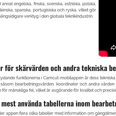
d annat engelska, finska, svenska, estniska, polska,
alienska, spanska, portugisiska och ryska, vilket gör
mångsidigare verktyg i den globala teknikindustrin.
r för skärvärden och andra tekniska be
ydande funktionerna i Camcut-mobilappen är dess tekniska kal
, såsom bearbetningsvärden, koordinater och andra värden 
 för mänskliga fel, vilket är avgörande för kvalitet och preci
e mest använda tabellerna inom bearbet
er appen flera olika tabeller med information om gängdimen