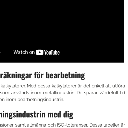
räkningar för bearbetning
kylatorer. Med dessa kalkylatorer är det enkelt att utföra
som används inom metallindustrin. De sparar värdefull tid
sion inom bearbetningsindustrin.
ningsindustrin med dig
sioner samt allmänna och ISO-toleranser. Dessa tabeller är