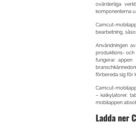
ovärderliga verk
Den ökande efterfrågan på hårdmetall syns i ver
Vad är nytt?
LÄS MER
komponenterna uppf
Camcut-mobilappe
bearbetning, sås
Användningen av
produktions- och 
fungerar appen 
branschkännedom.
förbereda sig för 
Camcut-mobilappen
– kalkylatorer, t
mobilappen absolu
Ladda ner C