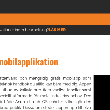
vationer inom bearbetning?
LÄS MER
obilapplikation
ättanvänd och mångsidig gratis mobilapp som
teknisk handbok du alltid kan bära med dig. Appen
t utbud av kalkylatorer, flera vanliga tabeller samt
eciellt utformade för metallindustrins behov. Den
 för både Android- och iOS-enheter, vilket gör den
n bred publik. Dessutom stöder appen upp till elva