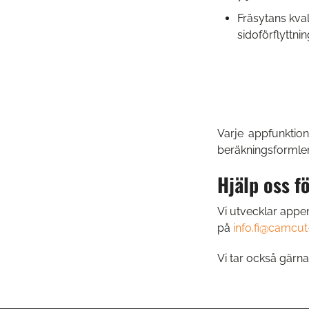
Fräsytans kvali
sidoförflyttnin
Varje appfunktio
beräkningsformler
Hjälp oss f
Vi utvecklar appen
på
info.fi@camcu
Vi tar också gärn