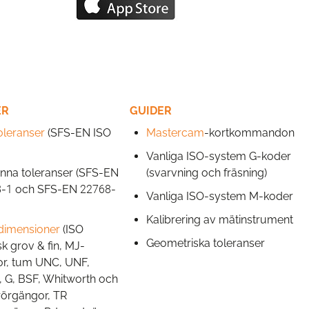
ER
GUIDER
oleranser
(SFS-EN ISO
Mastercam
-kortkommandon
Vanliga ISO-system G-koder
nna toleranser (SFS-EN
(svarvning och fräsning)
-1 och SFS-EN 22768-
Vanliga ISO-system M-koder
Kalibrering av mätinstrument
dimensioner
(ISO
Geometriska toleranser
sk grov & fin, MJ-
r, tum UNC, UNF,
 G, BSF, Whitworth och
örgängor, TR