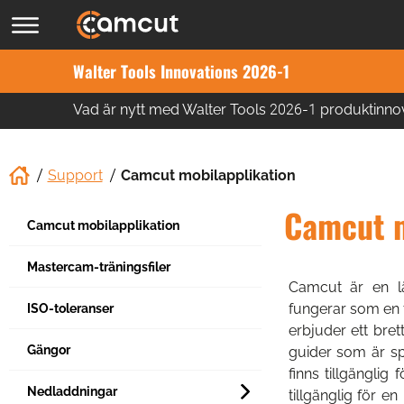
Walter Tools Innovations 2026-1
Vad är nytt med Walter Tools 2026-1 produktinno
Support
Camcut mobilapplikation
Camcut m
Camcut mobilapplikation
Mastercam-träningsfiler
Camcut är en l
fungerar som en 
ISO-toleranser
erbjuder ett bret
Gängor
guider som är sp
finns tillgänglig
Nedladdningar
tillgänglig för e