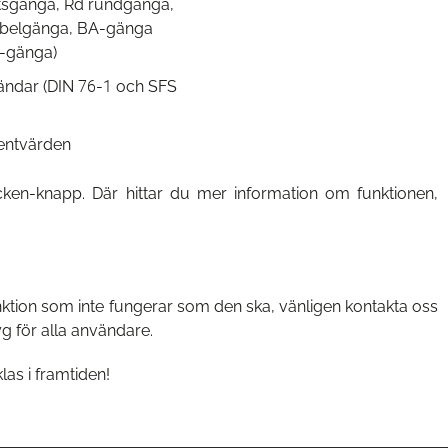
tsgänga, Rd rundgänga,
belgänga, BA-gänga
-gänga)
ndar (DIN 76-1 och SFS
ntvärden
cken-knapp. Där hittar du mer information om funktionen,
funktion som inte fungerar som den ska, vänligen kontakta oss
yg för alla användare.
as i framtiden!