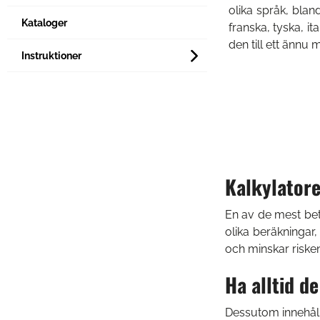
olika språk, blan
Kataloger
franska, tyska, it
den till ett ännu 
Instruktioner
Kalkylatore
En av de mest bet
olika beräkningar
och minskar risken
Ha alltid d
Betydelsen av verktygshantering ökar
Camcut-mobilappen uppdaterad
Dessutom innehåll