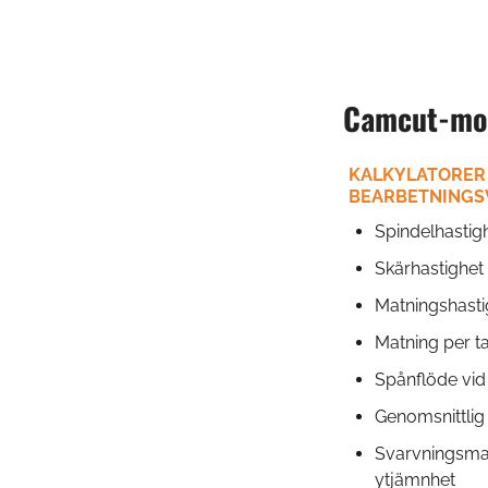
Camcut-mob
KALKYLATORER
BEARBETNINGS
Spindelhastig
Skärhastighet
Matningshasti
Matning per t
Spånflöde vid
Genomsnittlig
Svarvningsmat
ytjämnhet