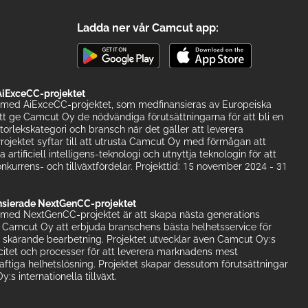
Ladda ner vår Camcut app:
iExceCC-projektet
med AiExceCC-projektet, som medfinansieras av Europeiska
att ge Camcut Oy de nödvändiga förutsättningarna för att bli en
 storlekskategori och bransch när det gäller att leverera
rojektet syftar till att utrusta Camcut Oy med förmågan att
artificiell intelligens-teknologi och utnyttja teknologin för att
nkurrens- och tillväxtfördelar. Projekttid: 15 november 2024 - 31
sierade NextGenCC-projektet
med NextGenCC-projektet är att skapa nästa generations
r Camcut Oy att erbjuda branschens bästa helhetsservice för
 skärande bearbetning. Projektet utvecklar även Camcut Oy:s
citet och processer för att leverera marknadens mest
aftiga helhetslösning. Projektet skapar dessutom förutsättningar
:s internationella tillväxt.