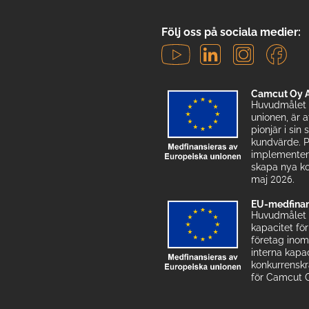
Följ oss på sociala medier:
Camcut Oy A
Huvudmålet 
unionen, är 
pionjär i sin
kundvärde. P
implementera 
skapa nya ko
maj 2026.
EU-medfinan
Huvudmålet 
kapacitet fö
företag inom
interna kapa
konkurrenskr
för Camcut Oy