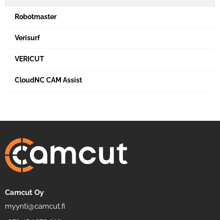
Robotmaster
Verisurf
VERICUT
CloudNC CAM Assist
Camcut Oy
myynti@camcut.fi