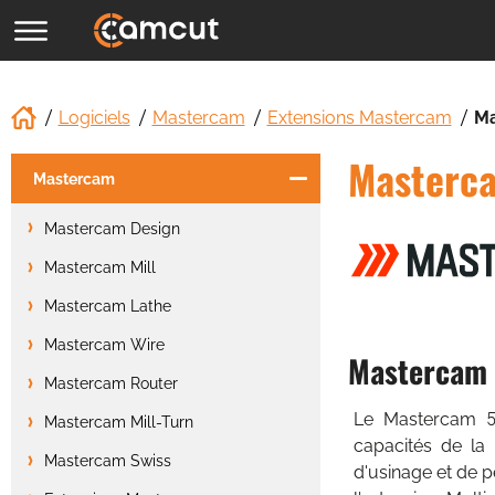
Logiciels
Mastercam
Extensions Mastercam
Ma
Masterca
Mastercam
Mastercam Design
Mastercam Mill
Mastercam Lathe
Mastercam Wire
Mastercam 5
Mastercam Router
Le Mastercam 5
Mastercam Mill-Turn
capacités de la 
Mastercam Swiss
d'usinage et de p