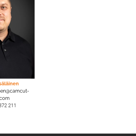
säläinen
inen@camcut-
.com
872 211