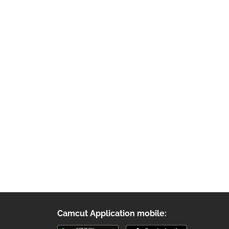
Camcut Application mobile: