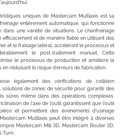
aujourd'hui.
éristiques uniques de Mastercam Multiaxis est sa
freinage entièrement automatique, qui fonctionne
e dans une variété de situations. Le chanfreinage
é efficacement et de manière fiable en utilisant des
ner et le fraisage latéral, accélérant le processus et
dérablement le post-traitement manuel. Cette
ptimise le processus de production et améliore la
 en réduisant le risque d'erreurs de fabrication.
pose également des vérifications de collision
 solutions de zones de sécurité pour garantir des
utils sûres même dans des opérations complexes.
nclinaison de l'axe de l'outil garantissent que l'outil
pièce et permettent des événements d'usinage
, Mastercam Multiaxis peut être intégré à diverses
compris Mastercam Mill 3D, Mastercam Router 3D,
l-Turn.