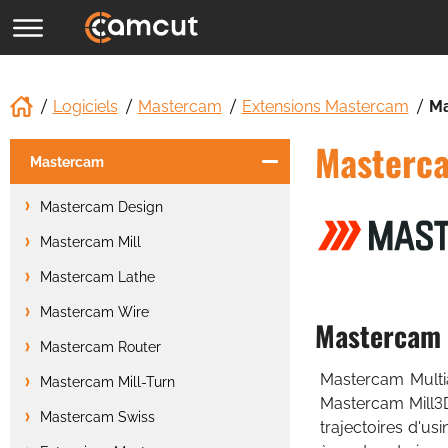
Logiciels
Mastercam
Extensions Mastercam
Ma
Masterca
Mastercam
Mastercam Design
Mastercam Mill
Mastercam Lathe
Mastercam Wire
Mastercam M
Mastercam Router
Mastercam Multia
Mastercam Mill-Turn
Mastercam Mill3D
Mastercam Swiss
trajectoires d'u