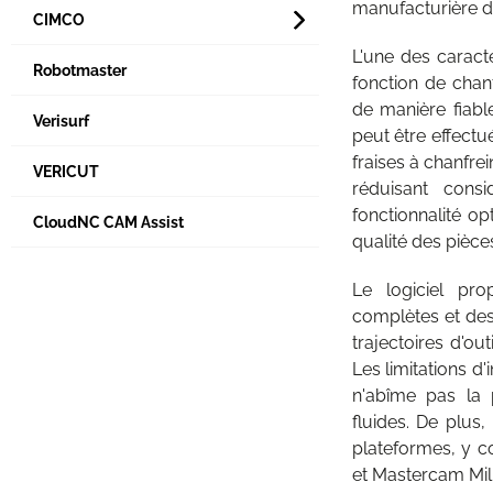
manufacturière d'
CIMCO
L'une des caract
Robotmaster
fonction de chan
de manière fiabl
Verisurf
peut être effectu
fraises à chanfrei
VERICUT
réduisant consi
fonctionnalité o
CloudNC CAM Assist
qualité des pièces
Le logiciel pro
complètes et des
trajectoires d'o
Les limitations d'i
n'abîme pas la 
fluides. De plus
plateformes, y 
et Mastercam Mil