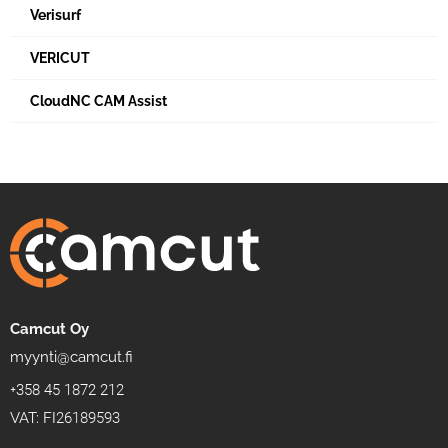
Verisurf
VERICUT
CloudNC CAM Assist
Camcut Oy
myynti@camcut.fi
+358 45 1872 212
VAT: FI26189593