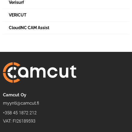
Verisurf
VERICUT
CloudNC CAM Assist
Camcut Oy
myynti@camcut.fi
+358 45 1872 212
VAT: FI26189593