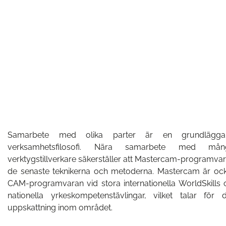
Vad är nytt?
Vad är nytt med Walter Tools 2026-1 produktinno
LÄS MER
Samarbete med olika parter är en grundlägg
verksamhetsfilosofi. Nära samarbete med mån
verktygstillverkare säkerställer att Mastercam-programva
de senaste teknikerna och metoderna. Mastercam är ock
CAM-programvaran vid stora internationella WorldSkills o
nationella yrkeskompetenstävlingar, vilket talar fö
uppskattning inom området.