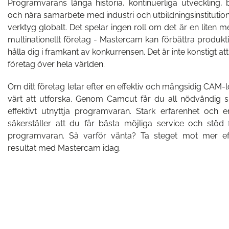
Programvarans långa historia, kontinuerliga utveckling,
och nära samarbete med industri och utbildningsinstitutioner 
verktyg globalt. Det spelar ingen roll om det är en liten me
multinationellt företag - Mastercam kan förbättra produkti
hålla dig i framkant av konkurrensen. Det är inte konstigt at
företag över hela världen.
Om ditt företag letar efter en effektiv och mångsidig CAM-l
värt att utforska. Genom Camcut får du all nödvändig su
effektivt utnyttja programvaran. Stark erfarenhet och
säkerställer att du får bästa möjliga service och stö
programvaran. Så varför vänta? Ta steget mot mer eff
resultat med Mastercam idag.