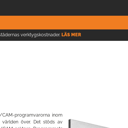
kstädernas verktygskostnader.
LÄS MER
D/CAM-programvarorna inom
ch världen över. Det stöds av