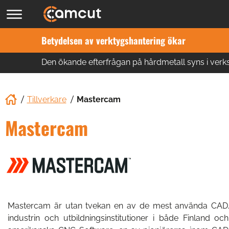
Betydelsen av verktygshantering ökar
Den ökande efterfrågan på hårdmetall syns i ver
Tillverkare
Mastercam
Mastercam
Mastercam är utan tvekan en av de mest använda CA
industrin och utbildningsinstitutioner i både Finland o