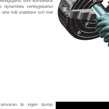
eringstjänst som kombinerar
s dynamiska verktygsbanor.
nå sina mål snabbare och mer
ramvaran är ingen slump.