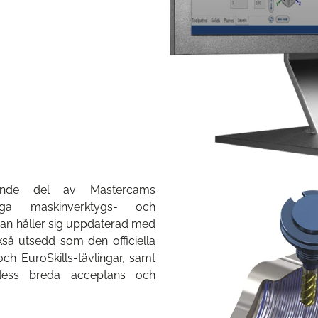
vationer inom bearbetning?
LÄS MER
ande del av Mastercams
ga maskinverktygs- och
ran håller sig uppdaterad med
så utsedd som den officiella
ch EuroSkills-tävlingar, samt
r dess breda acceptans och