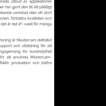
 breda utbud av applikationer
har gjort den till ett pålitligt
kanisk verkstad eller ett stort
onen, förbättra kvaliteten och
t det är det #1 valet för många
ösning är Mastercam definitivt
pport och utbildning för att
 engagemang för kundnöjdhet
d för att använda Mastercam-
ektiv produktion och bättre