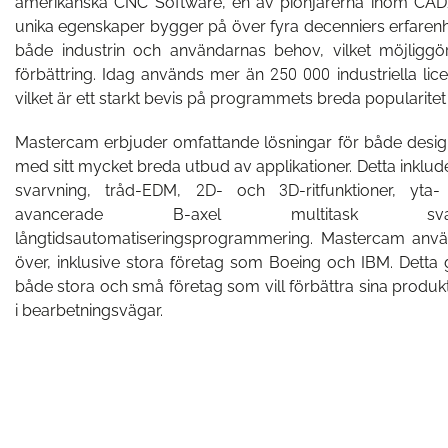
amerikanska CNC Software, en av pionjärerna inom CA
unika egenskaper bygger på över fyra decenniers erfare
både industrin och användarnas behov, vilket möjliggör
förbättring. Idag används mer än 250 000 industriella lice
vilket är ett starkt bevis på programmets breda popularitet oc
Mastercam erbjuder omfattande lösningar för både des
med sitt mycket breda utbud av applikationer. Detta inkludera
svarvning, tråd-EDM, 2D- och 3D-ritfunktioner, yta-
avancerade B-axel multitask svarv
långtidsautomatiseringsprogrammering. Mastercam använd
över, inklusive stora företag som Boeing och IBM. Detta gör
både stora och små företag som vill förbättra sina produkt
i bearbetningsvägar.
Camcut-mobilappen uppdaterad
Walter Tools Innovations 2026-1