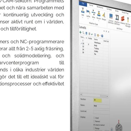
D/CAM-sektorn. Programmets
nhet och nära samarbeten med
 kontinuerlig utveckling och
nser aktivt runt om i världen,
h tillförlitlighet.
igners och NC-programmerare
r allt från 2-5 axlig fräsning,
 och solidmodellering, och
centerprogram till
s i olika industrier världen
 det till ett idealiskt val för
ionsprocesser och effektivitet