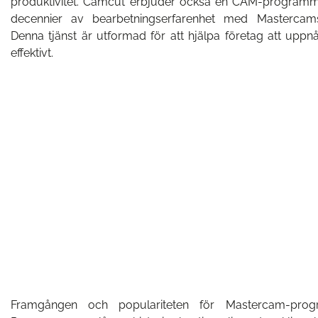
produktivitet. Camcut erbjuder också en CAM-programm
decennier av bearbetningserfarenhet med Mastercam
Denna tjänst är utformad för att hjälpa företag att upp
effektivt.
Framgången och populariteten för Mastercam-prog